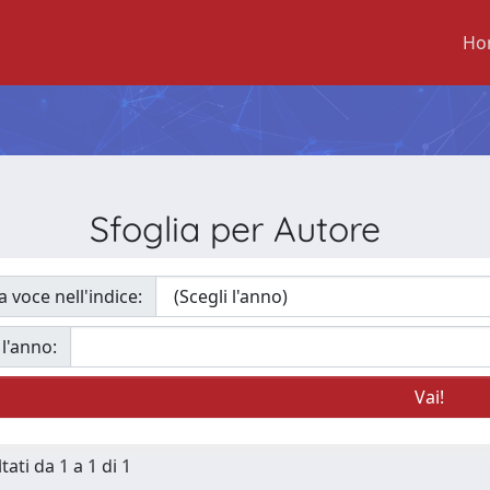
Ho
Sfoglia per Autore
a voce nell'indice:
 l'anno:
tati da 1 a 1 di 1