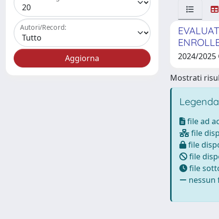
Autori/Record:
EVALUAT
ENROLLED
2024/2025
Mostrati risul
Legenda
file ad 
file dis
file disp
file disp
file sot
nessun f