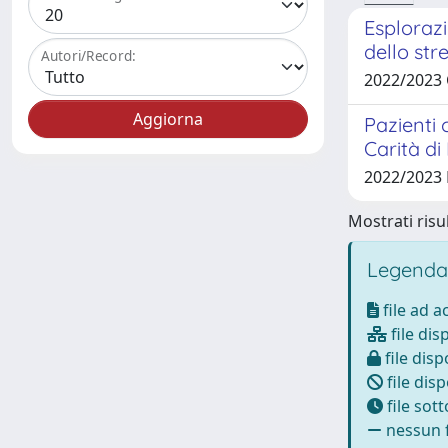
Esplorazi
dello str
Autori/Record:
2022/2023
Pazienti 
Carità di
2022/2023
Mostrati risul
Legenda
file ad 
file dis
file disp
file disp
file sot
nessun f