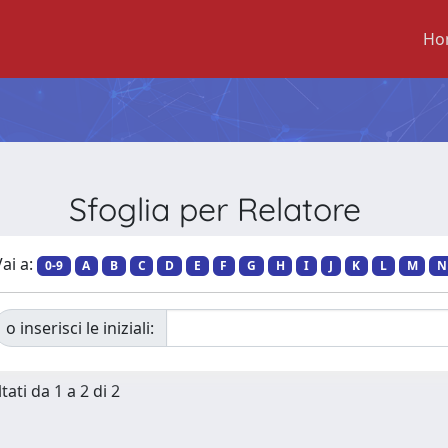
Ho
Sfoglia per Relatore
ai a:
0-9
A
B
C
D
E
F
G
H
I
J
K
L
M
N
o inserisci le iniziali:
tati da 1 a 2 di 2