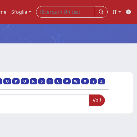
me
Sfoglia
IT
O
P
Q
R
S
T
U
V
W
X
Y
Z