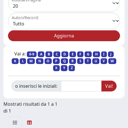
Autori/Record:
Vai a:
0-9
A
B
C
D
E
F
G
H
I
J
K
L
M
N
O
P
Q
R
S
T
U
V
W
X
Y
Z
o inserisci le iniziali:
Mostrati risultati da 1 a 1
di 1