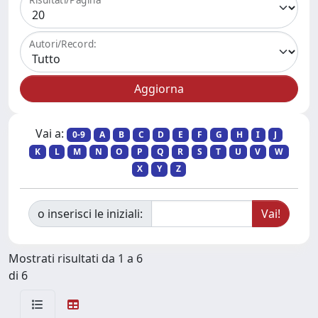
Autori/Record:
Vai a:
0-9
A
B
C
D
E
F
G
H
I
J
K
L
M
N
O
P
Q
R
S
T
U
V
W
X
Y
Z
o inserisci le iniziali:
Mostrati risultati da 1 a 6
di 6