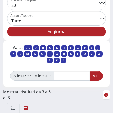
Autori/Record:
Vai a:
0-9
A
B
C
D
E
F
G
H
I
J
K
L
M
N
O
P
Q
R
S
T
U
V
W
X
Y
Z
o inserisci le iniziali:
Mostrati risultati da 3 a 6
di 6