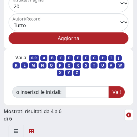
Autori/Record:
Vai a:
0-9
A
B
C
D
E
F
G
H
I
J
K
L
M
N
O
P
Q
R
S
T
U
V
W
X
Y
Z
o inserisci le iniziali:
Mostrati risultati da 4 a 6
di 6