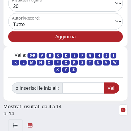
Autori/Record:
Vai a:
0-9
A
B
C
D
E
F
G
H
I
J
K
L
M
N
O
P
Q
R
S
T
U
V
W
X
Y
Z
o inserisci le iniziali:
Mostrati risultati da 4 a 14
di 14