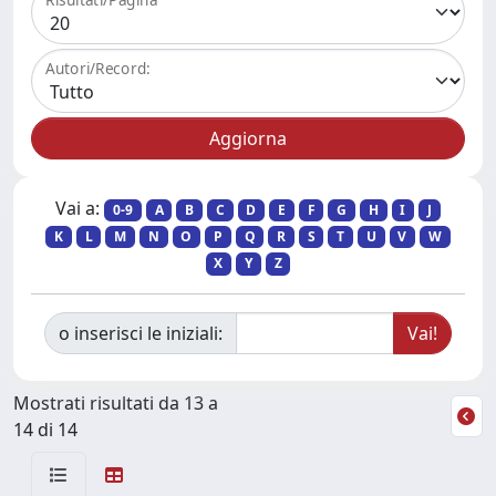
Autori/Record:
Vai a:
0-9
A
B
C
D
E
F
G
H
I
J
K
L
M
N
O
P
Q
R
S
T
U
V
W
X
Y
Z
o inserisci le iniziali:
Mostrati risultati da 13 a
14 di 14