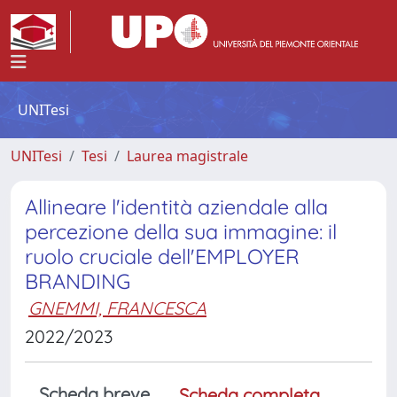
UNITesi
UNITesi
Tesi
Laurea magistrale
Allineare l'identità aziendale alla
percezione della sua immagine: il
ruolo cruciale dell'EMPLOYER
BRANDING
GNEMMI, FRANCESCA
2022/2023
Scheda breve
Scheda completa