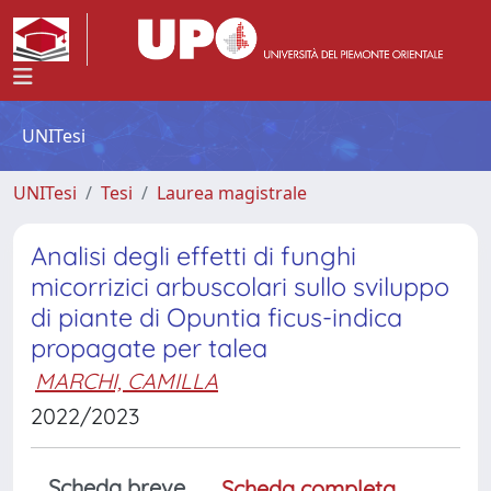
UNITesi
UNITesi
Tesi
Laurea magistrale
Analisi degli effetti di funghi
micorrizici arbuscolari sullo sviluppo
di piante di Opuntia ficus-indica
propagate per talea
MARCHI, CAMILLA
2022/2023
Scheda breve
Scheda completa