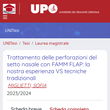
UNITesi
UNITesi
Tesi
Laurea magistrale
Trattamento delle perforazioni del
setto nasale con FAMM FLAP: la
nostra esperienza VS tecniche
tradizionali
MIGLIETTI, SOFIA
2023/2024
Scheda breve
Scheda completa