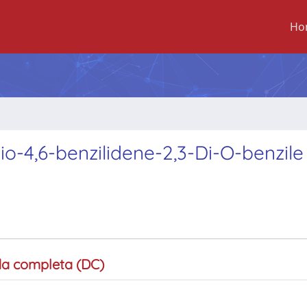
Ho
1-tio-4,6-benzilidene-2,3-Di-O-benzile
a completa (DC)