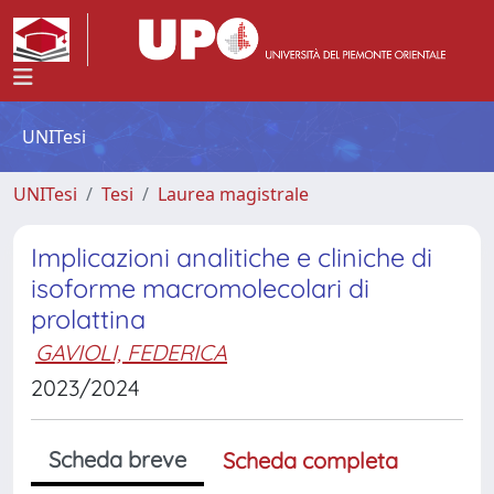
UNITesi
UNITesi
Tesi
Laurea magistrale
Implicazioni analitiche e cliniche di
isoforme macromolecolari di
prolattina
GAVIOLI, FEDERICA
2023/2024
Scheda breve
Scheda completa