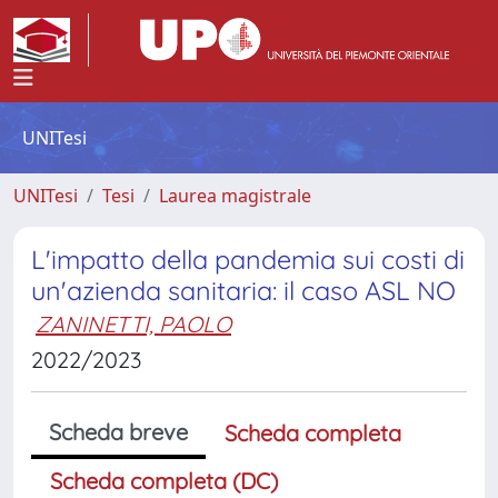
UNITesi
UNITesi
Tesi
Laurea magistrale
L'impatto della pandemia sui costi di
un'azienda sanitaria: il caso ASL NO
ZANINETTI, PAOLO
2022/2023
Scheda breve
Scheda completa
Scheda completa (DC)