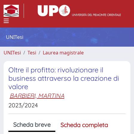
UNITesi
UNITesi
Tesi
Laurea magistrale
Oltre il profitto: rivoluzionare il
business attraverso la creazione di
valore
BARBIERI, MARTINA
2023/2024
Scheda breve
Scheda completa