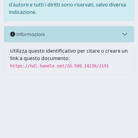
d'autore e tutti i diritti sono riservati, salvo diversa
indicazione.
Informazioni
Utilizza questo identificativo per citare o creare un
link a questo documento:
https://hdl.handle.net/20.500.14238/2191
Powered by UNITESI
-
about
UNITESI
-
Utilizzo dei cookie
-
Copyright © 2026
Area riservata