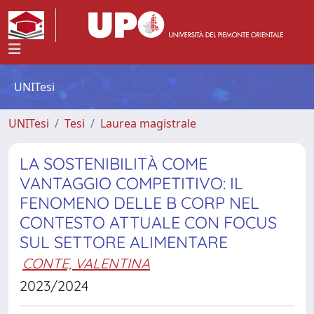
UNITesi
UNITesi
Tesi
Laurea magistrale
LA SOSTENIBILITÀ COME
VANTAGGIO COMPETITIVO: IL
FENOMENO DELLE B CORP NEL
CONTESTO ATTUALE CON FOCUS
SUL SETTORE ALIMENTARE
CONTE, VALENTINA
2023/2024