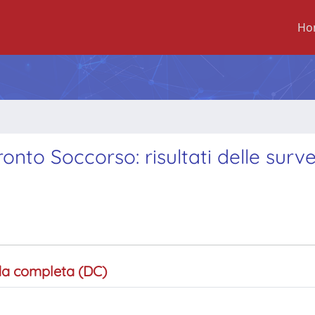
Ho
Pronto Soccorso: risultati delle surv
a completa (DC)