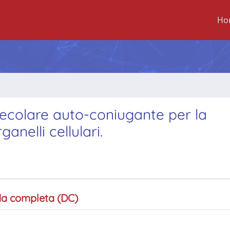
Ho
ecolare auto-coniugante per la
anelli cellulari.
a completa (DC)