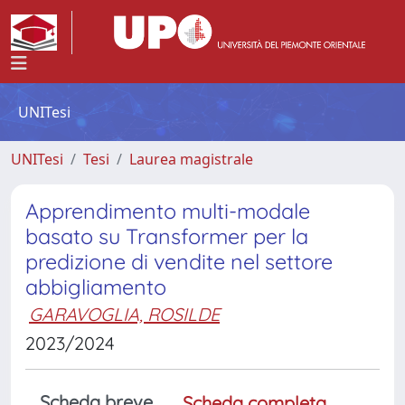
UNITesi
UNITesi
Tesi
Laurea magistrale
Apprendimento multi-modale
basato su Transformer per la
predizione di vendite nel settore
abbigliamento
GARAVOGLIA, ROSILDE
2023/2024
Scheda breve
Scheda completa