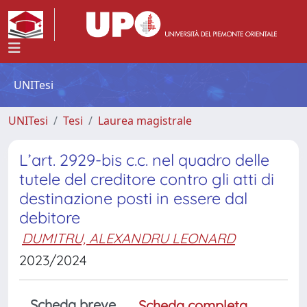
UNITesi
UNITesi
Tesi
Laurea magistrale
L’art. 2929-bis c.c. nel quadro delle
tutele del creditore contro gli atti di
destinazione posti in essere dal
debitore
DUMITRU, ALEXANDRU LEONARD
2023/2024
Scheda breve
Scheda completa