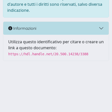
d'autore e tutti i diritti sono riservati, salvo diversa
indicazione.
Informazioni
Utilizza questo identificativo per citare o creare un
link a questo documento:
https://hdl.handle.net/20.500.14238/3388
Powered by UNITESI
-
about
UNITESI
-
Utilizzo dei cookie
-
Copyright © 2026
Area riservata