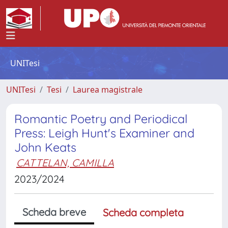
UNITesi
UNITesi
Tesi
Laurea magistrale
Romantic Poetry and Periodical
Press: Leigh Hunt's Examiner and
John Keats
CATTELAN, CAMILLA
2023/2024
Scheda breve
Scheda completa