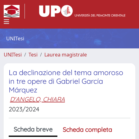
UNITesi
UNITesi
Tesi
Laurea magistrale
La declinazione del tema amoroso
in tre opere di Gabriel García
Márquez
D'ANGELO, CHIARA
2023/2024
Scheda breve
Scheda completa