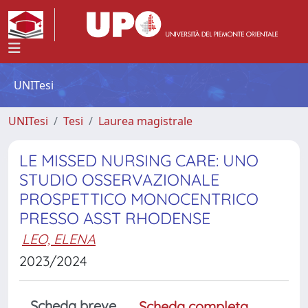
UNITesi
UNITesi
Tesi
Laurea magistrale
LE MISSED NURSING CARE: UNO
STUDIO OSSERVAZIONALE
PROSPETTICO MONOCENTRICO
PRESSO ASST RHODENSE
LEO, ELENA
2023/2024
Scheda breve
Scheda completa