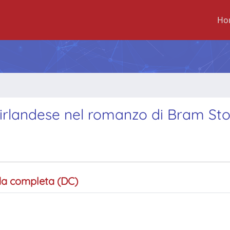
Ho
 irlandese nel romanzo di Bram St
a completa (DC)