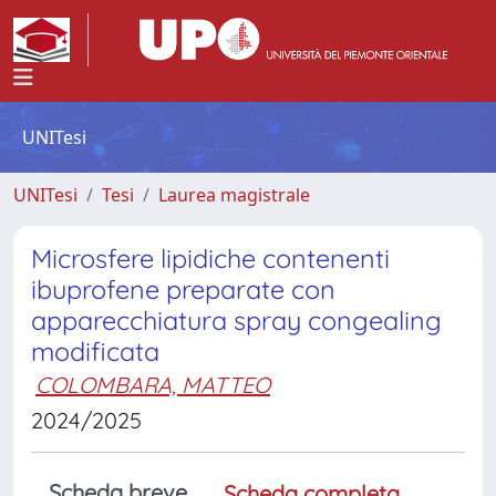
UNITesi
UNITesi
Tesi
Laurea magistrale
Microsfere lipidiche contenenti
ibuprofene preparate con
apparecchiatura spray congealing
modificata
COLOMBARA, MATTEO
2024/2025
Scheda breve
Scheda completa