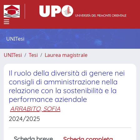
UNITesi
UNITesi
Tesi
Laurea magistrale
Il ruolo della diversità di genere nei
consigli di amministrazione nella
relazione con la sostenibilità e la
performance aziendale
ARRABITO, SOFIA
2024/2025
Scheda breve
Scheda completa