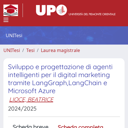
UNITesi
UNITesi
Tesi
Laurea magistrale
Sviluppo e progettazione di agenti
intelligenti per il digital marketing
tramite LangGraph,LangChain e
Microsoft Azure
LIOCE, BEATRICE
2024/2025
Scheda breve
Scheda completa