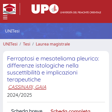
UNITesi
UNITesi
Tesi
Laurea magistrale
Ferroptosi e mesotelioma pleurico:
differenze istologiche nella
suscettibilità e implicazioni
terapeutiche
CASSINARI, GAIA
2024/2025
Scheda breve
Scheda completa