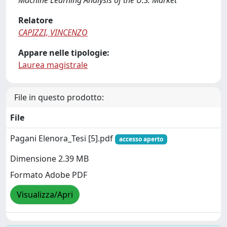
Machine Learning Analysis of the U.S. Market
Relatore
CAPIZZI, VINCENZO
Appare nelle tipologie:
Laurea magistrale
File in questo prodotto:
File
Pagani Elenora_Tesi [5].pdf
accesso aperto
Dimensione 2.39 MB
Formato Adobe PDF
Visualizza/Apri