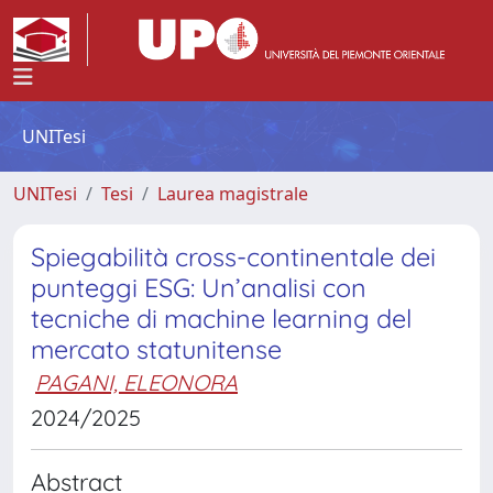
UNITesi
UNITesi
Tesi
Laurea magistrale
Spiegabilità cross-continentale dei
punteggi ESG: Un’analisi con
tecniche di machine learning del
mercato statunitense
PAGANI, ELEONORA
2024/2025
Abstract