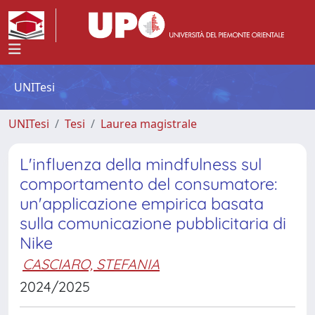
UNITesi
UNITesi
Tesi
Laurea magistrale
L'influenza della mindfulness sul
comportamento del consumatore:
un'applicazione empirica basata
sulla comunicazione pubblicitaria di
Nike
CASCIARO, STEFANIA
2024/2025