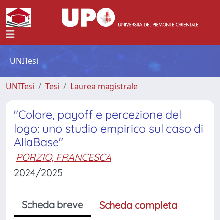
UNITesi
UNITesi
Tesi
Laurea magistrale
"Colore, payoff e percezione del
logo: uno studio empirico sul caso di
AllaBase"
PORZIO, FRANCESCA
2024/2025
Scheda breve
Scheda completa