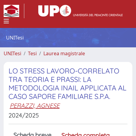
UNITesi
UNITesi
Tesi
Laurea magistrale
LO STRESS LAVORO-CORRELATO
TRA TEORIA E PRASSI: LA
METODOLOGIA INAIL APPLICATA AL
CASO SAPORE FAMILIARE S.P.A.
PERAZZI, AGNESE
2024/2025
Scheda breve
Scheda completa