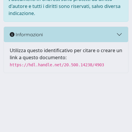
d'autore e tutti i diritti sono riservati, salvo diversa
indicazione.
Informazioni
Utilizza questo identificativo per citare o creare un
link a questo documento:
https://hdl.handle.net/20.500.14238/4903
Powered by UNITESI
-
about
UNITESI
-
Utilizzo dei cookie
-
Copyright © 2026
Area riservata