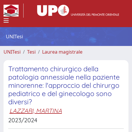
UNITesi
UNITesi
Tesi
Laurea magistrale
Trattamento chirurgico della
patologia annessiale nella paziente
minorenne: l'approccio del chirurgo
pediatrico e del ginecologo sono
diversi?
LAZZARI, MARTINA
2023/2024