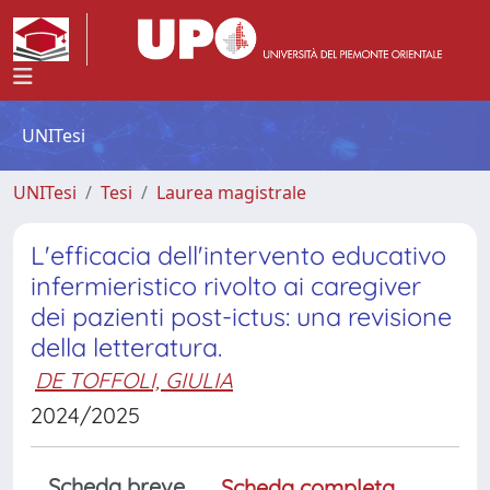
UNITesi
UNITesi
Tesi
Laurea magistrale
L'efficacia dell'intervento educativo
infermieristico rivolto ai caregiver
dei pazienti post-ictus: una revisione
della letteratura.
DE TOFFOLI, GIULIA
2024/2025
Scheda breve
Scheda completa