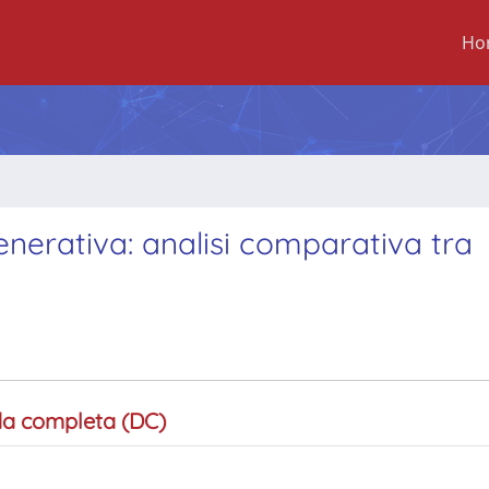
Ho
 Generativa: analisi comparativa tra
a completa (DC)