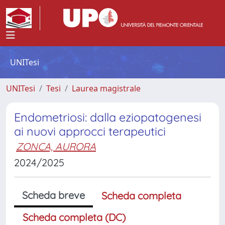
UNITesi
UNITesi
Tesi
Laurea magistrale
Endometriosi: dalla eziopatogenesi
ai nuovi approcci terapeutici
ZONCA, AURORA
2024/2025
Scheda breve
Scheda completa
Scheda completa (DC)