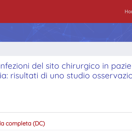
Ho
fezioni del sito chirurgico in pazie
 risultati di uno studio osservazi
a completa (DC)