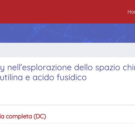
Ho
y nell’esplorazione dello spazio ch
utilina e acido fusidico
a completa (DC)