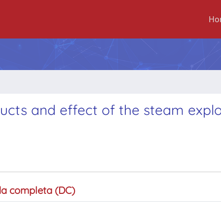
Ho
ducts and effect of the steam expl
a completa (DC)