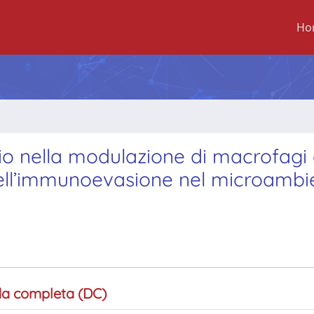
Ho
nio nella modulazione di macrofagi
dell’immunoevasione nel microambi
a completa (DC)