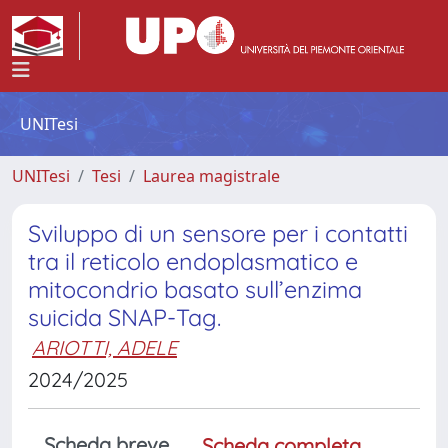
UNITesi
UNITesi
Tesi
Laurea magistrale
Sviluppo di un sensore per i contatti
tra il reticolo endoplasmatico e
mitocondrio basato sull’enzima
suicida SNAP-Tag.
ARIOTTI, ADELE
2024/2025
Scheda breve
Scheda completa