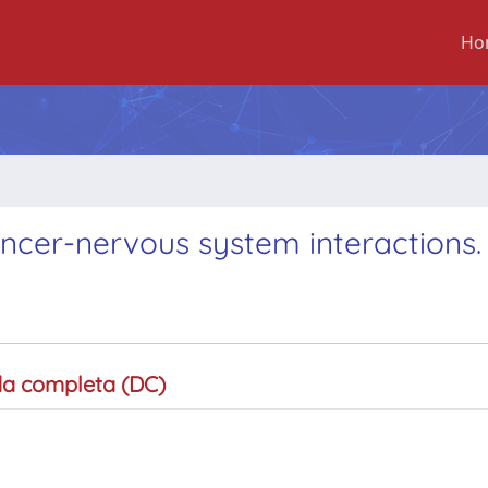
Ho
ancer-nervous system interactions.
a completa (DC)