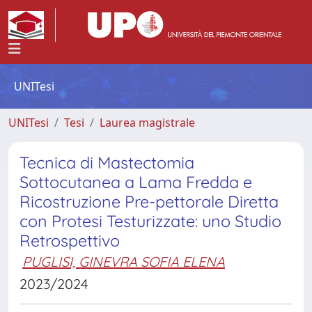
UNITesi
UNITesi
Tesi
Laurea magistrale
Tecnica di Mastectomia
Sottocutanea a Lama Fredda e
Ricostruzione Pre-pettorale Diretta
con Protesi Testurizzate: uno Studio
Retrospettivo
PUGLISI, GINEVRA SOFIA ELENA
2023/2024