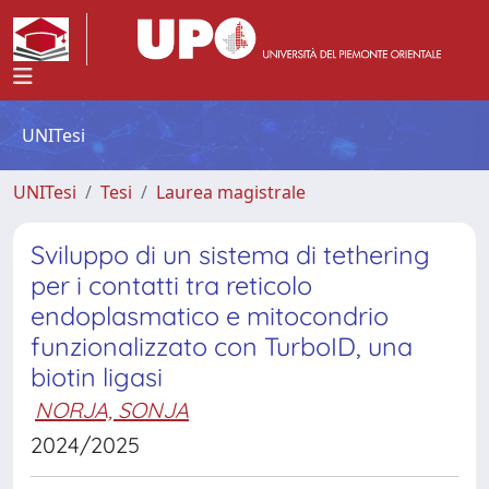
UNITesi
UNITesi
Tesi
Laurea magistrale
Sviluppo di un sistema di tethering
per i contatti tra reticolo
endoplasmatico e mitocondrio
funzionalizzato con TurboID, una
biotin ligasi
NORJA, SONJA
2024/2025