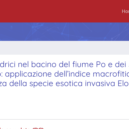
Ho
drici nel bacino del fiume Po e dei 
o: applicazione dell’indice macrofiti
a della specie esotica invasiva El