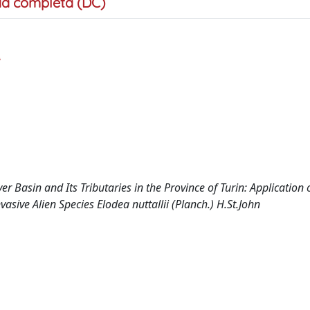
a completa (DC)
A
er Basin and Its Tributaries in the Province of Turin: Application
sive Alien Species Elodea nuttallii (Planch.) H.St.John