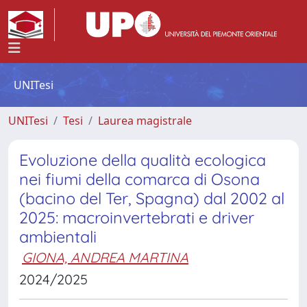
UNITesi
UNITesi
Tesi
Laurea magistrale
Evoluzione della qualità ecologica
nei fiumi della comarca di Osona
(bacino del Ter, Spagna) dal 2002 al
2025: macroinvertebrati e driver
ambientali
GIONA, ANDREA MARTINA
2024/2025