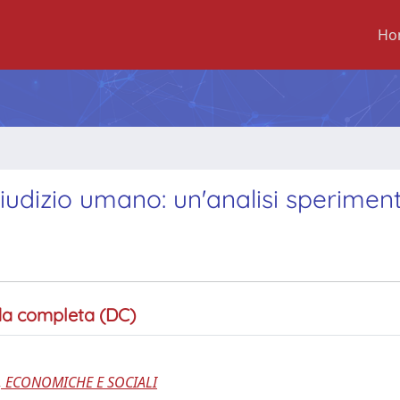
Ho
giudizio umano: un'analisi sperimen
a completa (DC)
, ECONOMICHE E SOCIALI