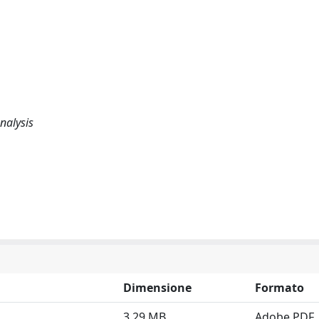
nalysis
Dimensione
Formato
3.29 MB
Adobe PDF