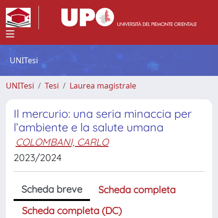
UNITesi
UNITesi
Tesi
Laurea magistrale
Il mercurio: una seria minaccia per
l’ambiente e la salute umana
COLOMBANI, CARLO
2023/2024
Scheda breve
Scheda completa
Scheda completa (DC)