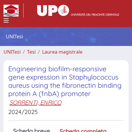
UNITesi
UNITesi
Tesi
Laurea magistrale
Engineering biofilm-responsive
gene expression in Staphylococcus
aureus using the fibronectin binding
protein A (fnbA) promoter
SORRENTI, ENRICO
2024/2025
Scheda breve
Scheda completa